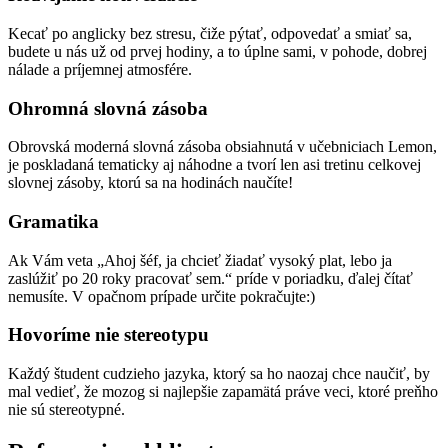
Kecať po anglicky bez stresu, čiže pýtať, odpovedať a smiať sa,
budete u nás už od prvej hodiny, a to úplne sami, v pohode, dobrej
nálade a príjemnej atmosfére.
Ohromná slovná zásoba
Obrovská moderná slovná zásoba obsiahnutá v učebniciach Lemon,
je poskladaná tematicky aj náhodne a tvorí len asi tretinu celkovej
slovnej zásoby, ktorú sa na hodinách naučíte!
Gramatika
Ak Vám veta „Ahoj šéf, ja chcieť žiadať vysoký plat, lebo ja
zaslúžiť po 20 roky pracovať sem.“ príde v poriadku, ďalej čítať
nemusíte. V opačnom prípade určite pokračujte:)
Hovoríme nie stereotypu
Každý študent cudzieho jazyka, ktorý sa ho naozaj chce naučiť, by
mal vedieť, že mozog si najlepšie zapamätá práve veci, ktoré preňho
nie sú stereotypné.