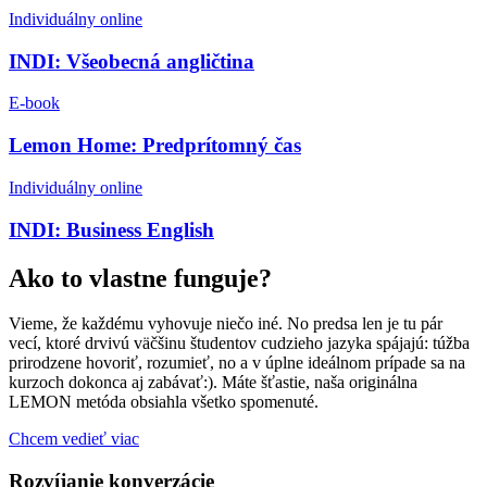
Individuálny online
INDI: Všeobecná angličtina
E-book
Lemon Home: Predprítomný čas
Individuálny online
INDI: Business English
Ako to vlastne funguje?
Vieme, že každému vyhovuje niečo iné. No predsa len je tu pár
vecí, ktoré drvivú väčšinu študentov cudzieho jazyka spájajú: túžba
prirodzene hovoriť, rozumieť, no a v úplne ideálnom prípade sa na
kurzoch dokonca aj zabávať:). Máte šťastie, naša originálna
LEMON metóda obsiahla všetko spomenuté.
Chcem vedieť viac
Rozvíjanie konverzácie