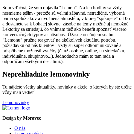
Som vďačná, že som objavila "Lemon". Na ich hodiny sa vždy
nesmierne teším - pretože sú veľmi zábavné, netradičné, výborná
partia spolužiakov a uvoľnená atmosféra, v ktorej "spíkujete" o 106
a dostanete sa k bohatej slovnej zásobe na témy možné aj nemožné.
Lektorky sa striedajú, čo vnímam tiež ako benefit spoznať viacero
konverzačných typov a spôsobov. Úžasne oceňujem snahu
"Lemonu" pružne reagovať na akúkoľvek aktuálnu potrebu,
požiadavku od nás klientov - vždy su super odkomunikované a
prispôbené možnosti výučby (či už osobne, online, na striedačku,
individuálne, skupinovo...). Jednoducho mám to tam rada a
odporúčam všetkými desiatimi:).
Neprehliadnite lemonovinky
Tu nájdete všetky aktualitky, novinky a akcie, o ktorých by ste určite
vždy mali vedieť.
Lemonovinky
Design by
Moravec
O nás
Lemon metóda