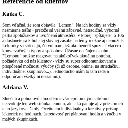
Referencie od klientov
Katka C.
Som vďačná, že som objavila "Lemon". Na ich hodiny sa vždy
nesmierne teším - pretože sú veľmi zábavné, netradičné, výborná
partia spolužiakov a uvoľnená atmosféra, v ktorej "spíkujete" o 106
a dostanete sa k bohatej slovnej zásobe na témy možné aj nemožné.
Lektorky sa striedajú, čo vnímam tiež ako benefit spoznať viacero
konverzačných typov a spôsobov. Úžasne oceňujem snahu
"Lemonu" pružne reagovať na akúkoľvek aktuálnu potrebu,
požiadavku od nás klientov - vždy su super odkomunikované a
prispôbené možnosti výučby (či už osobne, online, na striedačku,
individuálne, skupinovo...). Jednoducho mám to tam rada a
odporúčam všetkými desiatimi:).
Adriana V.
Slnečnú a pohodovú atmosféru s všadeprítomnými citrónmi
neevokuje len web stránka lemonu, ale taká panuje aj v priestoroch
tejto jazykovej školy. Oceňujem individuálny a kreatívny prístup
lektoriek na hodinách, ústretovosť pri plánovaní hodín a výučbu v
malých skupinkách.