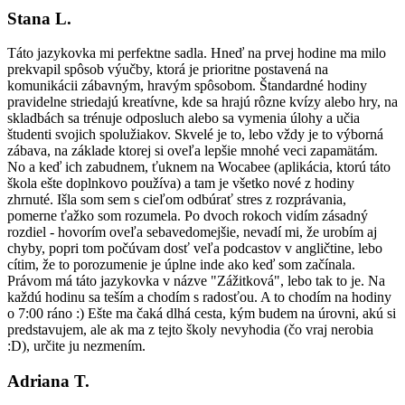
Stana L.
Táto jazykovka mi perfektne sadla. Hneď na prvej hodine ma milo
prekvapil spôsob výučby, ktorá je prioritne postavená na
komunikácii zábavným, hravým spôsobom. Štandardné hodiny
pravidelne striedajú kreatívne, kde sa hrajú rôzne kvízy alebo hry, na
skladbách sa trénuje odposluch alebo sa vymenia úlohy a učia
študenti svojich spolužiakov. Skvelé je to, lebo vždy je to výborná
zábava, na základe ktorej si oveľa lepšie mnohé veci zapamätám.
No a keď ich zabudnem, ťuknem na Wocabee (aplikácia, ktorú táto
škola ešte doplnkovo používa) a tam je všetko nové z hodiny
zhrnuté. Išla som sem s cieľom odbúrať stres z rozprávania,
pomerne ťažko som rozumela. Po dvoch rokoch vidím zásadný
rozdiel - hovorím oveľa sebavedomejšie, nevadí mi, že urobím aj
chyby, popri tom počúvam dosť veľa podcastov v angličtine, lebo
cítim, že to porozumenie je úplne inde ako keď som začínala.
Právom má táto jazykovka v názve "Zážitková", lebo tak to je. Na
každú hodinu sa teším a chodím s radosťou. A to chodím na hodiny
o 7:00 ráno :) Ešte ma čaká dlhá cesta, kým budem na úrovni, akú si
predstavujem, ale ak ma z tejto školy nevyhodia (čo vraj nerobia
:D), určite ju nezmením.
Adriana T.