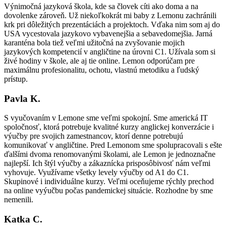
Výnimočná jazyková škola, kde sa človek cíti ako doma a na
dovolenke zároveň. Už niekoľkokrát mi baby z Lemonu zachránili
krk pri dôležitých prezentáciách a projektoch. Vďaka nim som aj do
USA vycestovala jazykovo vybavenejšia a sebavedomejšia. Jarná
karanténa bola tiež veľmi užitočná na zvyšovanie mojich
jazykových kompetencií v angličtine na úrovni C1. Užívala som si
živé hodiny v škole, ale aj tie online. Lemon odporúčam pre
maximálnu profesionalitu, ochotu, vlastnú metodiku a ľudský
prístup.
Pavla K.
S vyučovaním v Lemone sme veľmi spokojní. Sme americká IT
spoločnosť, ktorá potrebuje kvalitné kurzy anglickej konverzácie i
výučby pre svojich zamestnancov, ktorí denne potrebujú
komunikovať v angličtine. Pred Lemonom sme spolupracovali s ešte
ďalšími dvoma renomovanými školami, ale Lemon je jednoznačne
najlepší. Ich štýl výučby a zákaznícka prisposôbivosť nám veľmi
vyhovuje. Využívame všetky levely výučby od A1 do C1.
Skupinové i individuálne kurzy. Veľmi oceňujeme rýchly prechod
na online vyýučbu počas pandemickej situácie. Rozhodne by sme
nemenili.
Katka C.